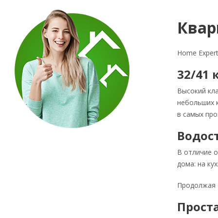
Квар
Home Expert
32/41 
Высокий кл
небольших 
в самых про
Водос
В отличие о
дома: на ку
Продолжая с
Прост