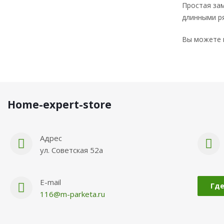
Простая зам
длинными р
Вы можете 
Нome-expert-store
Адрес
ул. Советская 52а
E-mail
Где
116@m-parketa.ru