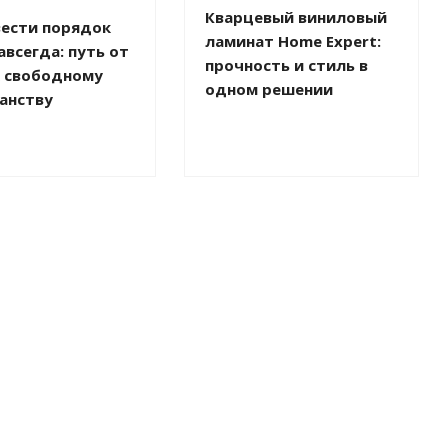
Кварцевый виниловый
вести порядок
ламинат Home Expert:
авсегда: путь от
прочность и стиль в
к свободному
одном решении
анству