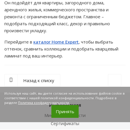
Он подойдёт для квартиры, загородного дома,
арендного жилья, коммерческого пространства и
ремонта с ограниченным бюджетом. Главное –
подобрать подходящий класс, декор и правильно
произвести укладку.
Перейдите в
каталог Home Expert
, чтобы выбрать
оттенок, сравнить коллекции и подобрать кварцевый
ламинат под ваш интерьер.
Назад к списку
Используя наш сайт, вы даете согласие на использование файлов cookie в
соответствии с нашей политикой конфиденциальности. Подробнее в
разделе
Политика конфиденциальности
.
Информация
Принять
Миссия и Ценности
Сертификаты