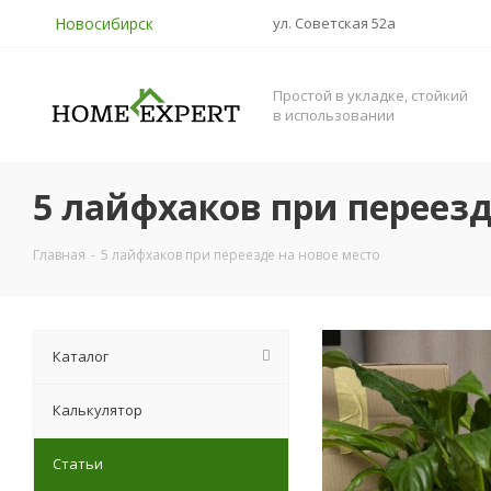
Новосибирск
ул. Советская 52а
Простой в укладке, стойкий
в использовании
5 лайфхаков при переезд
Главная
-
5 лайфхаков при переезде на новое место
Каталог
Калькулятор
Статьи